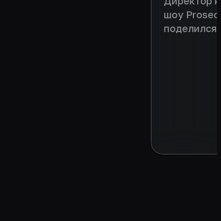
Директор 
шоу Prosec
поделился 
проекта и 
партнерам 
сезона. Ин
https://vkv
220094683_