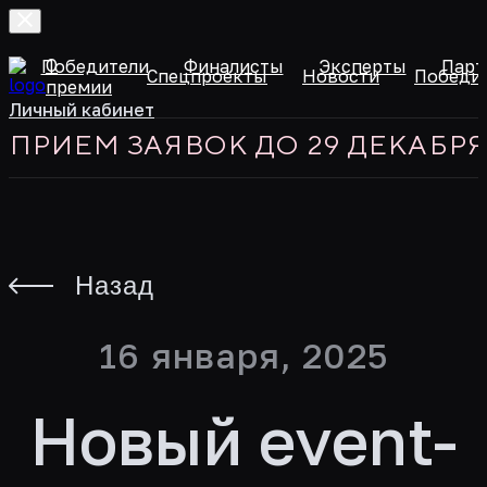
О
и
Победители
Финалисты
Эксперты
Парт
Спецпроекты
Новости
Победи
премии
Личный кабинет
РИЕМ ЗАЯВОК ДО 29 ДЕКАБРЯ 2
Назад
16 января, 2025
Новый event-