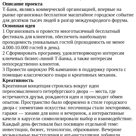
Описание проекта
Т-Банк, являясь коммерческой организацией, впервые на
рынке организовал бесплатное масштабное городское событие
для десятков тысяч людей в разгар международного форума.
Основная идея
1 Организовать и провести многотысячный бесплатный
фестиваль для клиентов, обеспечить наибольшую
проходимость уникальных гостей (проходимость не менее
4.000-10.000 гостей в день).
2 Сформировать программу, удовлетворяющую интересам
ключевых бизнес-линий Т-Банка, а также интересам
непосредственно клиентов.
3 Провести широкую PR-кампанию в поддержку проекта с
помощью классического пиара и креативных механик.
Креативность
Креативная концепция строилась вокруг идеи
переосмысленного петербургского двора — места, где
встречаются друзья, рождаются идеи и происходит обмен
опытом. Пространство было оформлено в стиле городского
двора с элементами искусства: песочницы стали лекториями,
гаражи — зонами для кино и вечеринок, а интерактивные
качели и карусели символизировали выбор и взаимодействие.
Каждый день фестиваля был посвящен отдельной теме:
инвестиции, бизнес, технологии, образование. Вечерние
музыкальные выступления и арт-инсталляции добавили