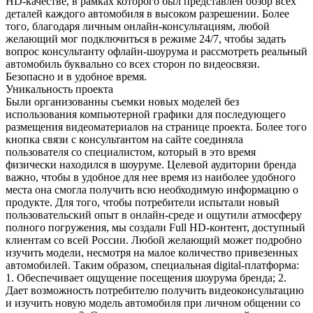
HD-качестве, в рамках которого был представлен обзор всех
деталей каждого автомобиля в высоком разрешении. Более
того, благодаря личным онлайн-консультациям, любой
желающий мог подключиться в режиме 24/7, чтобы задать
вопрос консультанту офлайн-шоурума и рассмотреть реальный
автомобиль буквально со всех сторон по видеосвязи.
Безопасно и в удобное время.
Уникальность проекта
Были организованны съемки новых моделей без
использования компьютерной графики для последующего
размещения видеоматериалов на странице проекта. Более того
кнопка связи с консультантом на сайте соединяла
пользователя со специалистом, который в это время
физически находился в шоуруме. Целевой аудитории бренда
важно, чтобы в удобное для нее время из наиболее удобного
места она смогла получить всю необходимую информацию о
продукте. Для того, чтобы потребители испытали новый
пользовательский опыт в онлайн-среде и ощутили атмосферу
полного погружения, мы создали Full HD-контент, доступный
клиентам со всей России. Любой желающий может подробно
изучить модели, несмотря на малое количество привезенных
автомобилей. Таким образом, специальная digital-платформа:
1. Обеспечивает ощущение посещения шоурума бренда; 2.
Дает возможность потребителю получить видеоконсультацию
и изучить новую модель автомобиля при личном общении со