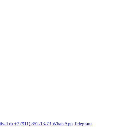
ival.ru
+7 (911) 852-13-73
WhatsApp
Telegram