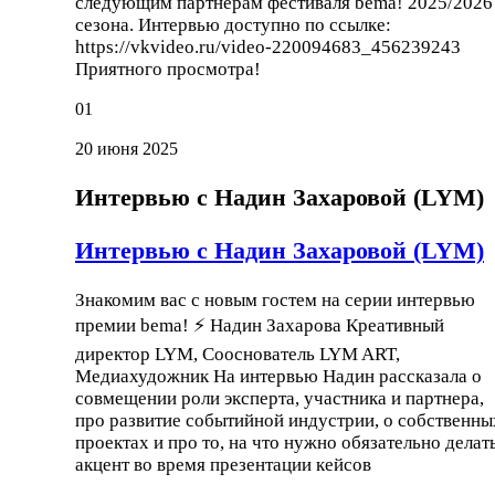
следующим партнерам фестиваля bema! 2025/2026
сезона. Интервью доступно по ссылке:
https://vkvideo.ru/video-220094683_456239243
Приятного просмотра!
01
20 июня 2025
Интервью с Надин Захаровой (LYM)
Интервью с Надин Захаровой (LYM)
Знакомим вас с новым гостем на серии интервью
премии bema! ⚡ Надин Захарова Креативный
директор LYM, Сооснователь LYM ART,
Медиахудожник На интервью Надин рассказала о
совмещении роли эксперта, участника и партнера,
про развитие событийной индустрии, о собственны
проектах и про то, на что нужно обязательно делат
акцент во время презентации кейсов