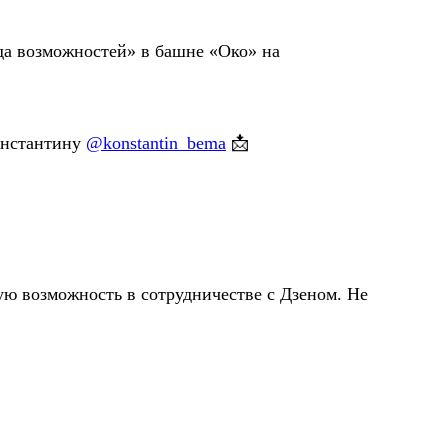
да возможностей» в башне «Око» на
онстантину
@konstantin_bema
📩
ую возможность в сотрудничестве с Дзеном. Не