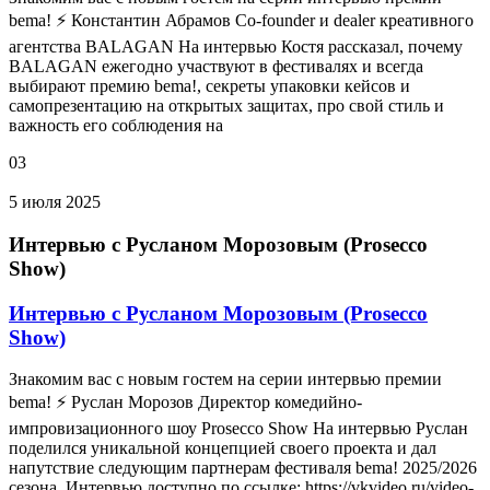
bema! ⚡ Константин Абрамов Co-founder и dealer креативного
агентства BALAGAN На интервью Костя рассказал, почему
BALAGAN ежегодно участвуют в фестивалях и всегда
выбирают премию bema!, секреты упаковки кейсов и
самопрезентацию на открытых защитах, про свой стиль и
важность его соблюдения на
03
5 июля 2025
Интервью с Русланом Морозовым (Prosecco
Show)
Интервью с Русланом Морозовым (Prosecco
Show)
Знакомим вас с новым гостем на серии интервью премии
bema! ⚡ Руслан Морозов Директор комедийно-
импровизационного шоу Prosecco Show На интервью Руслан
поделился уникальной концепцией своего проекта и дал
напутствие следующим партнерам фестиваля bema! 2025/2026
сезона. Интервью доступно по ссылке: https://vkvideo.ru/video-