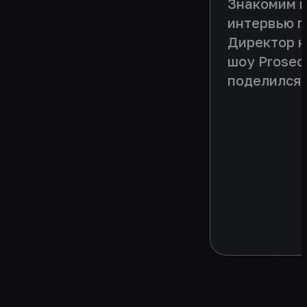
Знакомим в
интервью п
Директор 
шоу Prosec
поделился 
проекта и 
партнерам 
сезона. Ин
https://vkv
220094683_