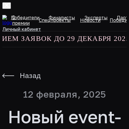
О
и
Победители
Финалисты
Эксперты
Парт
Спецпроекты
Новости
Победи
премии
Личный кабинет
М ЗАЯВОК ДО 29 ДЕКАБРЯ 2025 
Назад
12 февраля, 2025
Новый event-