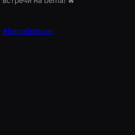
встречи на bema! 🔥
#bemafestival