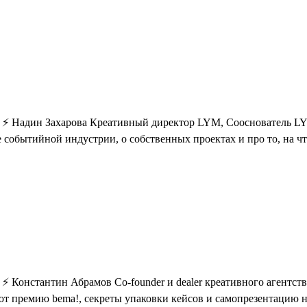
! ⚡ Надин Захарова Креативный директор LYM, Сооснователь L
е событийной индустрии, о собственных проектах и про то, на ч
 ⚡ Константин Абрамов Co-founder и dealer креативного агент
 премию bema!, секреты упаковки кейсов и самопрезентацию на