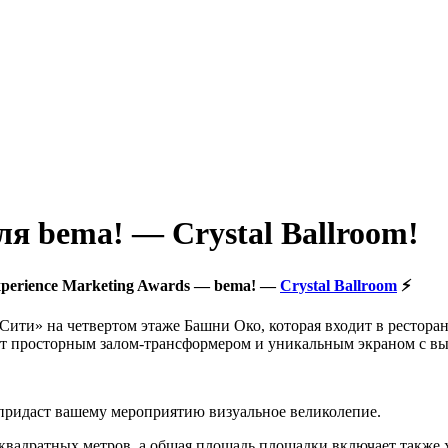
я bema! — Crystal Ballroom!
xperience Marketing Awards — bema! —
Crystal Ballroom
⚡️
ти» на четвертом этаже Башни Око, которая входит в ресторанн
т просторным залом-трансформером и уникальным экраном с в
 придаст вашему мероприятию визуальное великолепие.
квадратных метров, а общая площадь площадки включает также 