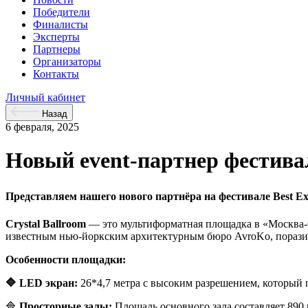
Победители
Финалисты
Эксперты
Партнеры
Организаторы
Контакты
Личный кабинет
Назад
6 февраля, 2025
Новый event-партнер фестивал
Представляем нашего нового партнёра на фестивале Best E
Crystal Ballroom
— это мультиформатная площадка в «Москва-Си
известным нью-йоркским архитектурным бюро AvroKo, порази
Особенности площадки:
🔷 LED экран:
26*4,7 метра с высоким разрешением, который
🔷
Просторные залы:
Площадь основного зала составляет 890 