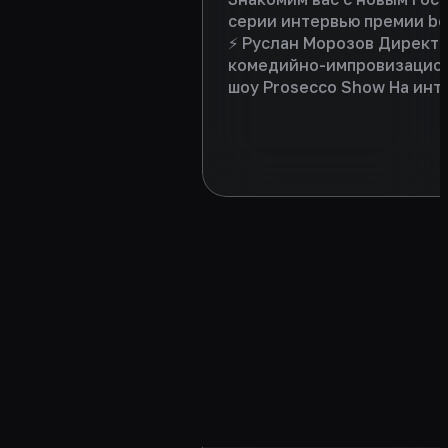
серии интервью премии b
⚡ Руслан Морозов Директ
комедийно-импровизацио
шоу Prosecco Show На инт
Руслан поделился уникал
концепцией своего проект
напутствие следующим
партнерам фестиваля bem
2025/2026 сезона. Интерв
доступно по ссылке:
https://vkvideo.ru/video-
220094683_456239243
Приятного просмотра!