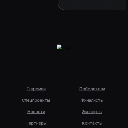
кейсов и самопрезентацию
открытых защитах, про св
стиль и важность его
соблюдения на
О премии
Победители
Спецпроекты
Финалисты
Новости
Эксперты
Партнеры
Контакты