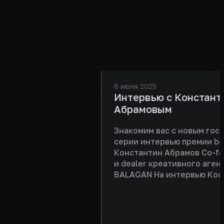
6 июня 2025
Интервью с Констант
Абрамовым
Знакомим вас с новым гост
серии интервью премии be
Константин Абрамов Co-f
и dealer креативного аген
BALAGAN На интервью Кос
рассказал, почему BALAGA
ежегодно участвуют в
фестивалях и всегда выби
премию bema!, секреты уп