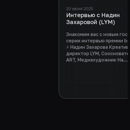
20 июня 2025
Интервью с Надин
Захаровой (LYM)
Знакомим вас с новым гост
серии интервью премии b
⚡ Надин Захарова Креати
директор LYM, Соосновате
ART, Медиахудожник На
интервью Надин рассказал
совмещении роли эксперта
участника и партнера, про
развитие событийной инд
о собственных проектах и 
на что нужно обязательно
акцент во время презента
кейсов