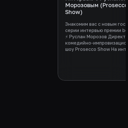
Морозовым (Prosecco
Show)
Знакомим вас с новым гост
серии интервью премии b
⚡ Руслан Морозов Директ
комедийно-импровизацио
шоу Prosecco Show На инт
Руслан поделился уникал
концепцией своего проект
напутствие следующим
партнерам фестиваля bem
2025/2026 сезона. Интерв
доступно по ссылке:
https://vkvideo.ru/video-
220094683_456239243
Приятного просмотра!