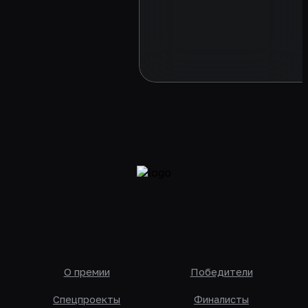
рассказал, почему BALAGA
ежегодно участвуют в
фестивалях и всегда выби
премию bema!, секреты уп
кейсов и самопрезентацию
открытых защитах, про св
стиль и важность его
соблюдения на
О премии
Победители
Спецпроекты
Финалисты