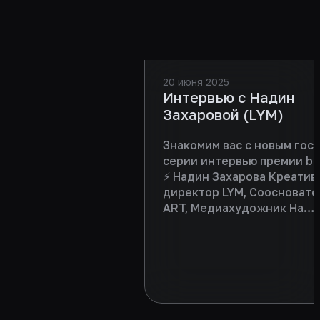
20 июня 2025
Интервью с Надин
Захаровой (LYM)
Знакомим вас с новым гост
серии интервью премии b
⚡ Надин Захарова Креати
директор LYM, Соосновате
ART, Медиахудожник На
интервью Надин рассказал
совмещении роли эксперта
участника и партнера, про
развитие событийной инд
о собственных проектах и 
на что нужно обязательно
акцент во время презента