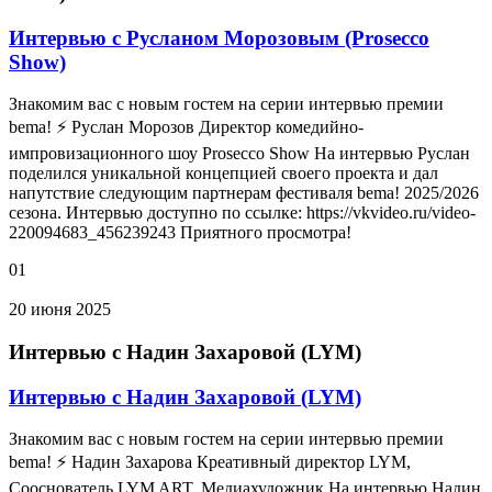
Интервью с Русланом Морозовым (Prosecco
Show)
Знакомим вас с новым гостем на серии интервью премии
bema! ⚡ Руслан Морозов Директор комедийно-
импровизационного шоу Prosecco Show На интервью Руслан
поделился уникальной концепцией своего проекта и дал
напутствие следующим партнерам фестиваля bema! 2025/2026
сезона. Интервью доступно по ссылке: https://vkvideo.ru/video-
220094683_456239243 Приятного просмотра!
01
20 июня 2025
Интервью с Надин Захаровой (LYM)
Интервью с Надин Захаровой (LYM)
Знакомим вас с новым гостем на серии интервью премии
bema! ⚡ Надин Захарова Креативный директор LYM,
Сооснователь LYM ART, Медиахудожник На интервью Надин