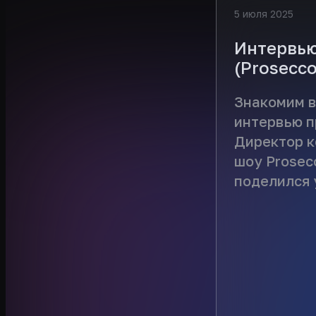
5 июля 2025
Интервью
(Prosecc
Знакомим в
интервью п
Директор 
шоу Prosec
поделился 
проекта и 
партнерам 
сезона. Ин
https://vkv
220094683_