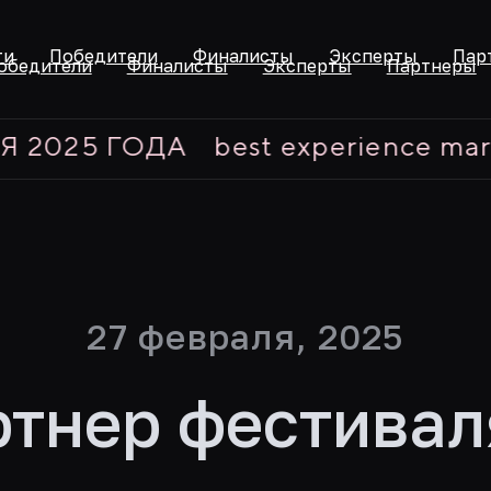
ти
Победители
Финалисты
Эксперты
Пар
обедители
Финалисты
Эксперты
Партнеры
25 ГОДА
best experience marketi
27 февраля, 2025
ртнер фестивал