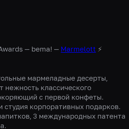
 Awards — bema! —
Marmelott
⚡️
огольные мармеладные десерты,
т нежность классического
покоряющий с первой конфеты.
 и студия корпоративных подарков.
напитков, 3 международных патента
а.