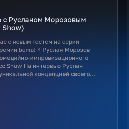
 с Русланом Морозовым
o Show)
ас с новым гостем на серии
ремии bema! ⚡ Руслан Морозов
комедийно-импровизационного
co Show На интервью Руслан
уникальной концепцией своего
дал напутствие следующим
фестиваля bema! 2025/2026
тервью доступно по ссылке:
ideo.ru/video-
456239243 Приятного просмотра!