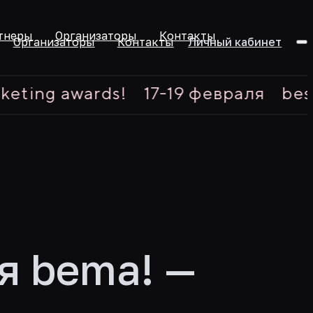
тнеры
Организаторы
Контакты
Организаторы
Контакты
Личный кабинет
ng awards!
17-19 февраля
best ex
я bema! —