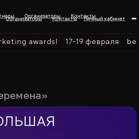
тнеры
Организаторы
Контакты
Организаторы
Контакты
Личный кабинет
 awards!
17-19 февраля
best expe
еремена»
ОЛЬШАЯ