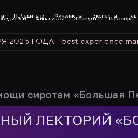
ти
Победители
Финалисты
Эксперты
Пар
обедители
Финалисты
Эксперты
Партнеры
5 ГОДА
best experience marketing
мощи сиротам «Большая П
ЬНЫЙ ЛЕКТОРИЙ «Б