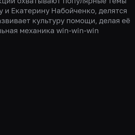
Лекции охватывают популярные темы
у и Екатерину Набойченко, делятся
звивает культуру помощи, делая её
льная механика win-win-win