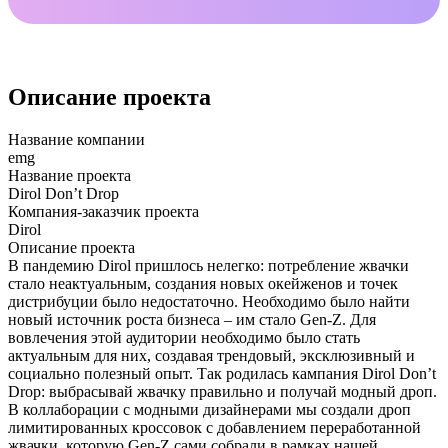
Описание проекта
Название компании
emg
Название проекта
Dirol Don’t Drop
Компания-заказчик проекта
Dirol
Описание проекта
В пандемию Dirol пришлось нелегко: потребление жвачки
стало неактуальным, создания новых окейженов и точек
дистрибуции было недостаточно. Необходимо было найти
новый источник роста бизнеса – им стало Gen-Z. Для
вовлечения этой аудитории необходимо было стать
актуальным для них, создавая трендовый, эксклюзивный и
социально полезный опыт. Так родилась кампания Dirol Don’t
Drop: выбрасывай жвачку правильно и получай модный дроп.
В коллаборации с модными дизайнерами мы создали дроп
лимитированных кроссовок с добавлением переработанной
жвачки, которую Gen-Z сами собрали в рамках нашей