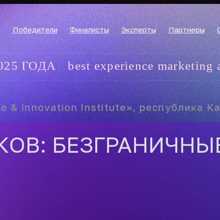
и
Победители
Финалисты
Эксперты
Партнеры
ДА
best experience marketing awards!
ve & Innovation Institute», республика К
КОВ: БЕЗГРАНИЧНЫ