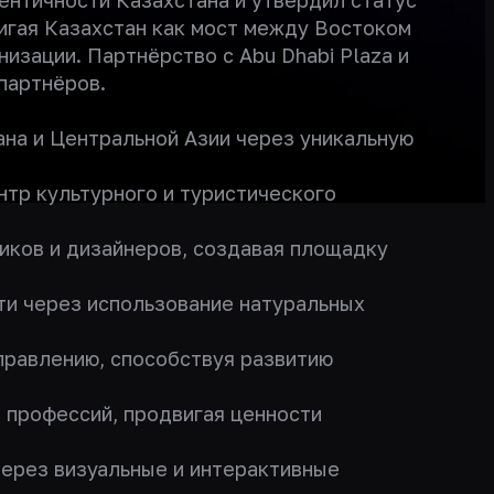
ентичности Казахстана и утвердил статус
игая Казахстан как мост между Востоком
зации. Партнёрство с Abu Dhabi Plaza и
партнёров.
ана и Центральной Азии через уникальную
тр культурного и туристического
иков и дизайнеров, создавая площадку
ти через использование натуральных
аправлению, способствуя развитию
 профессий, продвигая ценности
через визуальные и интерактивные