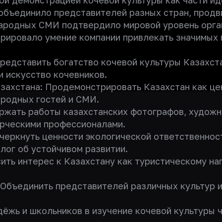
ой демонстрацией кочевой культуры как части ид
 объединило представителей разных стран, продв
ародных СМИ подтвердило мировой уровень органи
рировало умение компании привлекать значимых 
Представить богатство кочевой культуры Казахст
 искусство кочевников.
ахстана: Продемонстрировать Казахстан как цен
родных гостей и СМИ.
ржать работы казахстанских фотографов, художн
рческими профессионалами.
черкнуть ценности экологической ответственнос
лог об устойчивом развитии.
ить интерес к Казахстану как туристическому н
Объединить представителей различных культур и
дёжь и школьников в изучение кочевой культуры 