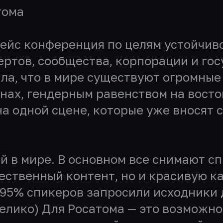
тома
укейс конференция по целям устойчив
ертов, сообщества, корпорации и госу
ала, что в мире существуют огромны
анах, гендерным равенством на вост
а одной сцене, которые уже вносят с
й в мире. В основном все снимают сп
чественный контент, но и красивую к
(95% спикеров запросили исходники 
елико) Для Росатома — это возможнос