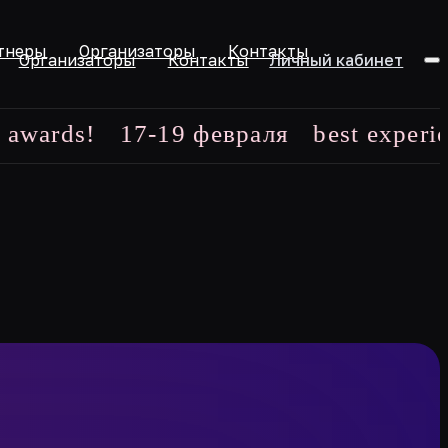
тнеры
Организаторы
Контакты
Организаторы
Контакты
Личный кабинет
s!
17-19 февраля
best experience m