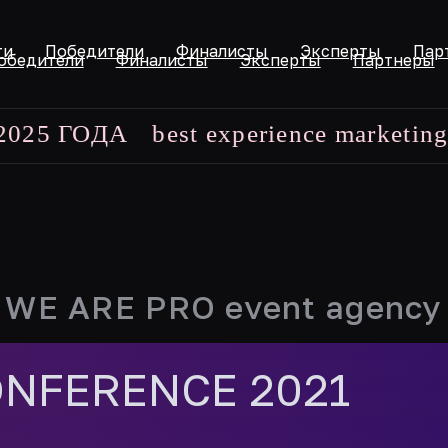
ти
Победители
Финалисты
Эксперты
Пар
обедители
Финалисты
Эксперты
Партнеры
ГОДА
best experience marketing award
WE ARE PRO event agency
ONFERENCE 2021