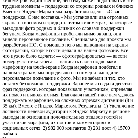
километров. Единственное, чего ему может недоставать в эти
трудные моменты – поддержки со стороны родных и близких.
Вместе с Яндекс Маркет мы разработали идею – «С вас
поддержка. С нас доставка.» Мы установили два огромных
экрана на восьмом и тридцать пятом километрах, на которые
выводили фото родных и близких со словами поддержки
бегунам. Когда марафонцы пробегали мимо экрана, они
видели персональное послание. Специально для проекта мы
разработали ПО. С помощью него мы выводили на экраны
фотографии, которые гости делали на нашей фотозоне. Все
что нужно было сделать: — сфотографироваться — ввести
номер участника забега — написать слова поддержки
марафонцу на touch-экране Когда марафонец подбегал к
нашим экранам, мы определяли его номер и выводили
персональное пожелание с фото. Мы не забыли и тех, кто
остался без команды поддержки. Заранее мы создали десятки
фраз поддержки, которые показывали участникам, определяя
их номер и выводя их имя. Благодаря нашей идее нам удалось
поддержать марафонцев на сложных отрезках дистанции (8 и
35 км). Вместе с Яндекс.Маркетом. Результаты: 1) Увеличение
лояльности целевой аудитории к Яндекс.Маркету в регионе –
выводы на основании положительных отзывов гостей и
участников марафона, их постов и комментариях в
социальных сетях. 2) 982 000 контактов 3) 231 пост 4) 15700
лайков