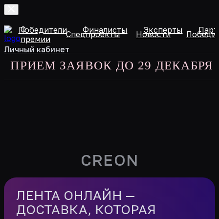
О
и
Победители
Финалисты
Эксперты
Парт
Спецпроекты
Новости
Победи
премии
Личный кабинет
ПРИЕМ ЗАЯВОК ДО 29 ДЕКАБРЯ 20
CREON
ЛЕНТА ОНЛАЙН —
ДОСТАВКА, КОТОРАЯ