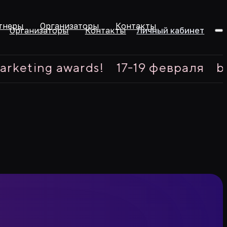
тнеры
Организаторы
Контакты
Организаторы
Контакты
Личный кабинет
ng awards!
17-19 февраля
best ex