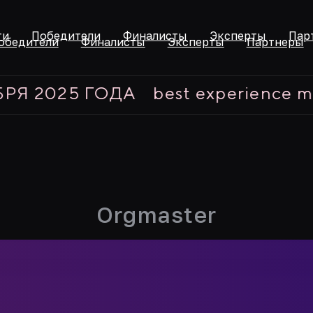
ти
Победители
Финалисты
Эксперты
Пар
обедители
Финалисты
Эксперты
Партнеры
025 ГОДА
best experience marketi
Orgmaster