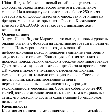
Ultima Яндекс Маркет — новый онлайн концепт-стор с
фокусом на селективном ассортименте и премиальном
сервисе. На площадке уже представлено более 250 тысяч
товаров как от хорошо известных марок, так и от нишевых
брендов, многих из которых нет в России. Креативное
агентство BALAGAN отвечало за организацию лонч-
вечеринки.
Основная идея
Запуск Ultima Яндекс Маркет — это выход на новый уровень
онлайн-ритейла с фокусом на селективные товары и премиум-
сервис. Цель мероприятия — создать мощный
информационный повод и привлечь внимание аудитории к
запуску нового сервиса. Концепция события отсылает к
процессу поиска редких находок в бесконечном мире трендов.
Для этого команда организаторов преобразила пространство
ДК «Серп и молот» в пустыню с песчаными дюнами,
символизируя тщательную селекцию товаров. Световые
инсталляции, кастомизированные детали и
персонализированные приглашения подчеркнули
эксклюзивность мероприятия. Событие собрало более 400
гостей, которые активно делились контентом в социальных
сетях, что позволило достичь охвата свыше 15 миллионов
пользователей
Креативность
Креативная концепция мероприятия основана на метафоре