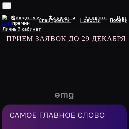
О
и
Победители
Финалисты
Эксперты
Парт
Спецпроекты
Новости
Победи
премии
Личный кабинет
РИЕМ ЗАЯВОК ДО 29 ДЕКАБРЯ 202
emg
САМОЕ ГЛАВНОЕ СЛОВО