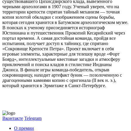
существовавшего Цихисдзирского клада, вывезенного
черными археологами в 1907 году. Ученый уверен, что на
территории крепости спрятан тайный механизм — точная
копия золотой обкладки с изображением сцены борьбы,
которая сегодня хранится в Батумском археологическом музее.
В поисках к ученому присоединяется историограф
Юстиниана и путешественник Прокопий Кесарийский через
портал времени. А самая достойная команда, пройдя все
испытания, получает доступ к тайнику, где спрятано
«Сокровище Крепости Петра». Проект включает в себя
игровые элементы, характерные для телешоу вроде «Форт
Боярд», интеллектуальные квестовые загадки и атмосферу
приключений и поиска кладов в стилистике Индианы
Джонса. В финале игры команда-победитель, открыв
сокровищницу, находит артефакт буник — позолоченную с
драгоценными камнями копию с оригинала (II век н. э.),
который хранится в Эрмитаже в Санкт-Петербурге.
Вконтакте
Telegram
О премии