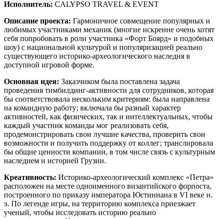
Исполнитель:
CALYPSO TRAVEL & EVENT
Описание проекта:
Гармоничное совмещение популярных и
любимых участниками механик (многие искренне очень хотят
себя попробовать в роли участника «Форт Боярд» и подобных
шоу) с национальной культурой и популяризацией реально
существующего историко-археологического наследия в
доступной игровой форме.
Основная идея:
Заказчиком была поставлена задача
проведения тимбилдинг-активности для сотрудников, которая
бы соответствовала нескольким критериям: была направлена
на командную работу; включала бы разный характер
активностей, как физических, так и интеллектуальных, чтобы
каждый участник команды мог реализовать себя,
продемонстрировать свои лучшие качества, проверить свои
возможности и получить поддержку от коллег; транслировала
бы общие ценности компании, в том числе связь с культурным
наследием и историей Грузии.
Креативность:
Историко-археологический комплекс «Петра»
расположен на месте одноименного византийского форпоста,
построенного по приказу императора Юстиниана в VI веке н.
э. По легенде игры, на территорию комплекса приезжает
ученый, чтобы исследовать историю реально