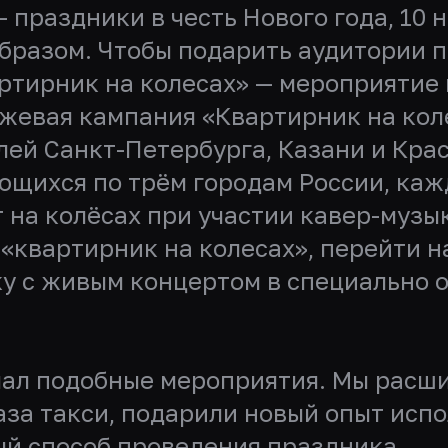
праздники в честь Нового года, 10 
разом. Чтобы подарить аудитории п
артирник на колесах» — мероприятие
жевая кампания «Квартирник на коле
лей Санкт-Петербурга, Казани и Кра
ющихся по трём городам России, ка
 на колёсах при участии кавер-музы
 «квартирник на колесах», перейти н
ку с живым концертом в специально
делал подобные мероприятия. Мы рас
за такси, подарили новый опыт испо
ый способ проведения праздника