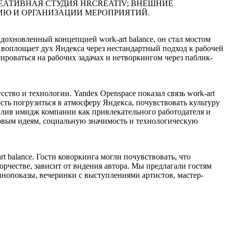
ЕАТИВНАЯ СТУДИЯ HRСREATIV; ВНЕШНИЕ
НИЮ И ОРГАНИЗАЦИИ МЕРОПРИЯТИЙ.
охновленный концепцией work-art balance, он стал мостом
т воплощает дух Яндекса через нестандартный подход к рабочей
роваться на рабочих задачах и нетворкингом через паблик-
ство и технологии. Yandex Openspace показал связь work-art
сть погрузиться в атмосферу Яндекса, почувствовать культуру
илив имидж компании как привлекательного работодателя и
овым идеям, социальную значимость и технологическую
t balance. Гости коворкинга могли почувствовать, что
орчестве, зависит от видения автора. Мы предлагали гостям
кинопоказы, вечеринки с выступлениями артистов, мастер-