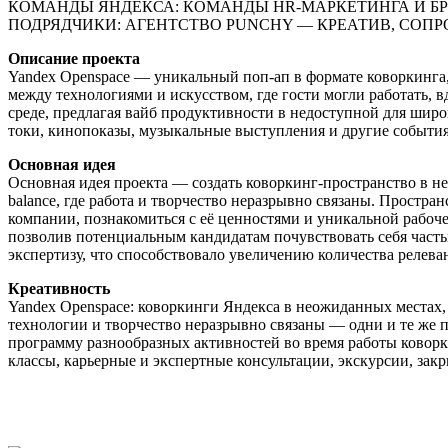
КОМАНДЫ ЯНДЕКСА: КОМАНДЫ HR-МАРКЕТИНГА И БР
ПОДРЯДЧИКИ: АГЕНТСТВО PUNCHY — КРЕАТИВ, СОП
Описание проекта
Yandex Openspace — уникальный поп-ап в формате коворкинга,
между технологиями и искусством, где гости могли работать, 
среде, предлагая вайб продуктивности в недоступной для широ
токи, кинопоказы, музыкальные выступления и другие событи
Основная идея
Основная идея проекта — создать коворкинг-пространство в нео
balance, где работа и творчество неразрывно связаны. Простр
компании, познакомиться с её ценностями и уникальной рабоч
позволив потенциальным кандидатам почувствовать себя част
экспертизу, что способствовало увеличению количества релева
Креативность
Yandex Openspace: коворкинги Яндекса в неожиданных местах, о
технологии и творчество неразрывно связаны — одни и те же пр
программу разнообразных активностей во время работы коворки
классы, карьерные и экспертные консультации, экскурсии, закр