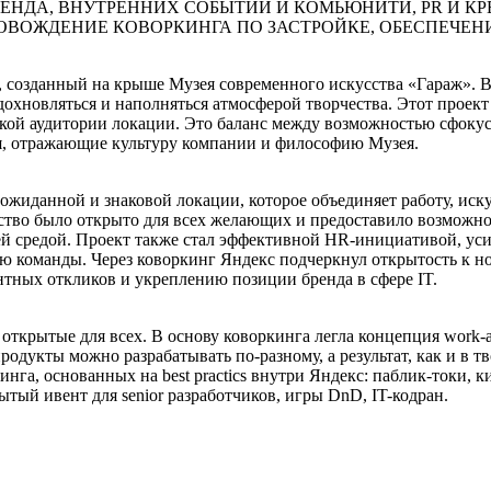
ЕНДА, ВНУТРЕННИХ СОБЫТИЙ И КОМЬЮНИТИ, PR И КР
РОВОЖДЕНИЕ КОВОРКИНГА ПО ЗАСТРОЙКЕ, ОБЕСПЕЧЕ
 созданный на крыше Музея современного искусства «Гараж». Вд
вдохновляться и наполняться атмосферой творчества. Этот проек
кой аудитории локации. Это баланс между возможностью сфокуси
я, отражающие культуру компании и философию Музея.
жиданной и знаковой локации, которое объединяет работу, искус
анство было открыто для всех желающих и предоставило возможно
ей средой. Проект также стал эффективной HR-инициативой, ус
ью команды. Через коворкинг Яндекс подчеркнул открытость к н
нтных откликов и укреплению позиции бренда в сфере IT.
ткрытые для всех. В основу коворкинга легла концепция work-ar
одукты можно разрабатывать по-разному, а результат, как и в тв
нга, основанных на best practics внутри Яндекс: паблик-токи, 
ытый ивент для senior разработчиков, игры DnD, IT-кодран.