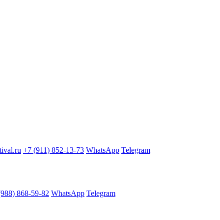
ival.ru
+7 (911) 852-13-73
WhatsApp
Telegram
(988) 868-59-82
WhatsApp
Telegram